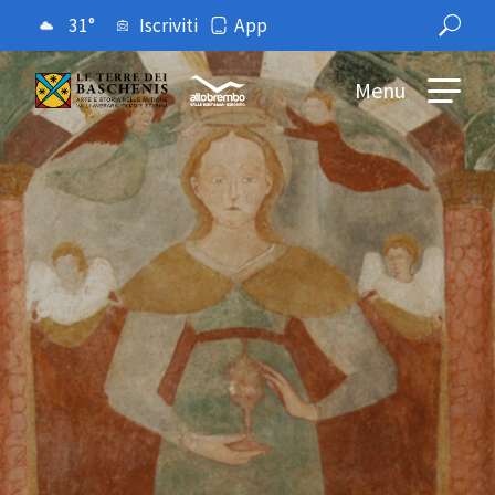
31°
Iscriviti
App
Menu