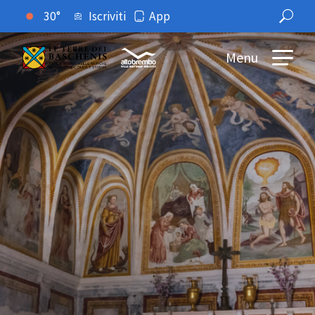
30°
Iscriviti
App
Menu