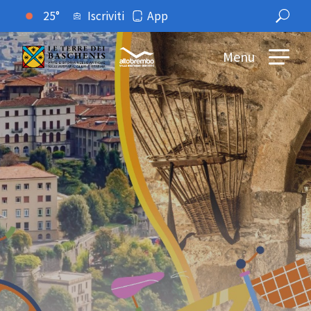
25°
Iscriviti
App
Menu