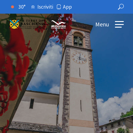
30°
Iscriviti
App
Menu