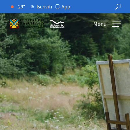
29°
Iscriviti
App
Menu