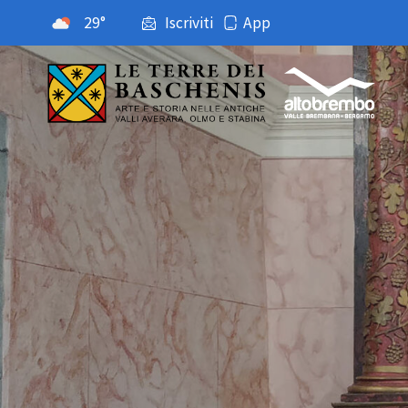
29°
Iscriviti
App