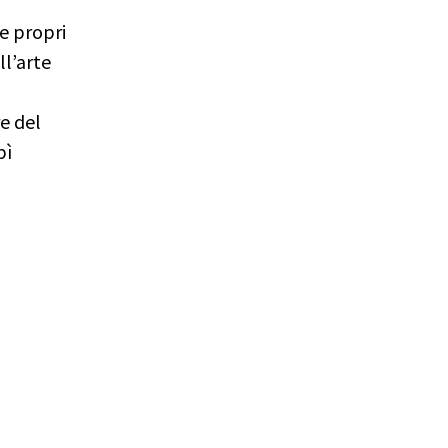
 e propri
ll’arte
re del
pì