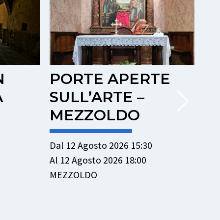
TE
PORTE APERTE
P
SULL’ARTE –
S
OLMO AL
P
BREMBO
B
Dal 12 Agosto 2026 15:30
Dal
Al 12 Agosto 2026 18:00
Al 
OLMO AL BREMBO
PI