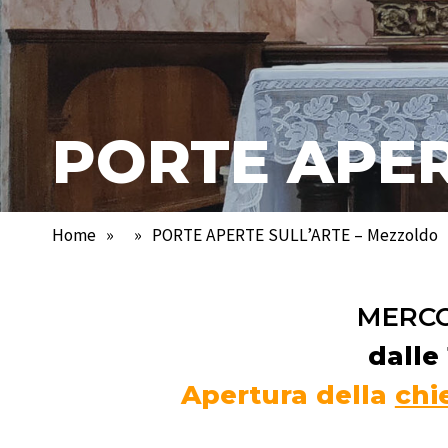
PORTE APER
Home
»
»
PORTE APERTE SULL’ARTE – Mezzoldo
MERCO
dalle 
Apertura della
chi