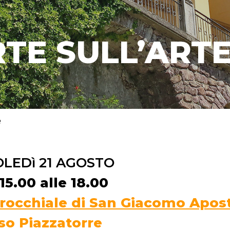
TE SULL’ARTE
e
LEDì 21 AGOSTO
15.00 alle 18.00
rocchiale di San Giacomo Apos
so Piazzatorre