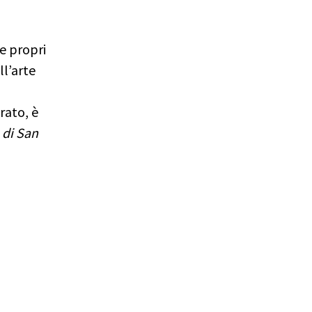
 e propri
ll’arte
rato, è
 di San