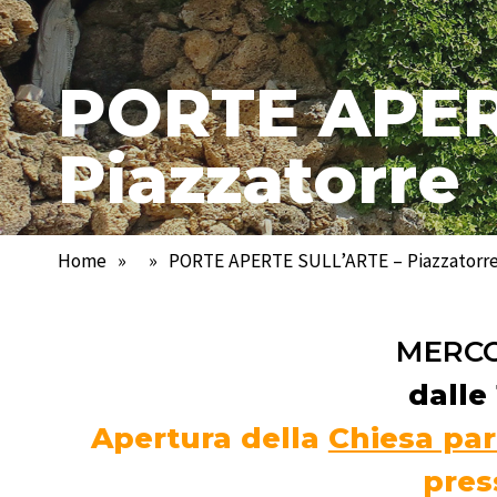
PORTE APER
Piazzatorre
Home
»
»
PORTE APERTE SULL’ARTE – Piazzatorr
MERCO
dalle 
Apertura della
Chiesa par
pres