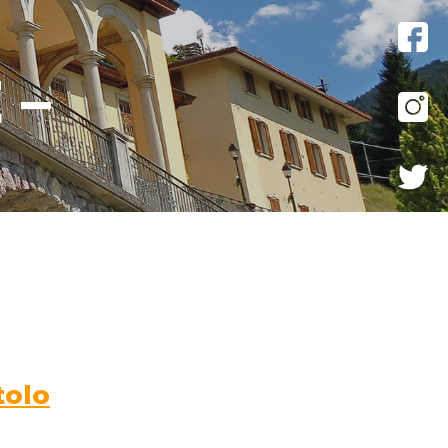
 –
tolo