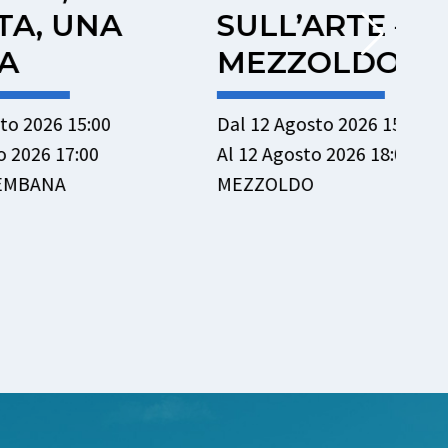
A
SULL’ARTE –
S
MEZZOLDO
O
B
Dal 12 Agosto 2026 15:30
Al 12 Agosto 2026 18:00
Dal
MEZZOLDO
Al 
OL