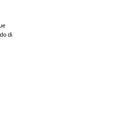
sue
do di