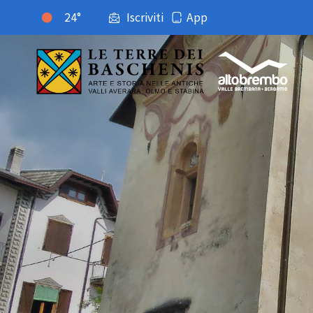
24°
Iscriviti
App