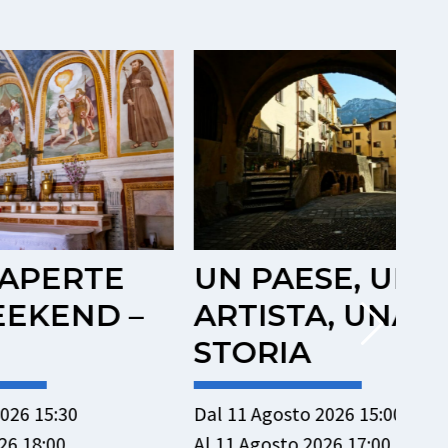
TE
UN PAESE, UN
P
D –
ARTISTA, UNA
S
STORIA
M
Dal 11 Agosto 2026 15:00
Dal
Al 11 Agosto 2026 17:00
Al 