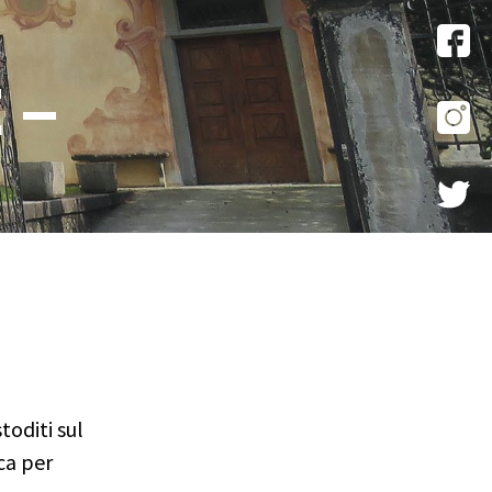
 –
toditi sul
ica per