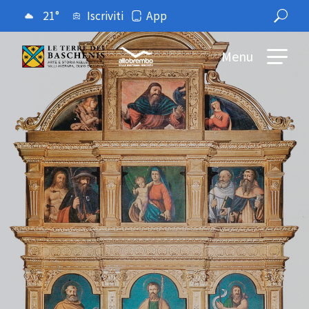
21°
Iscriviti
App
Menu