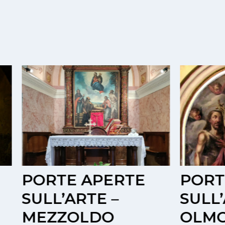
TE APERTE
PORTE APER
’ARTE –
SULL’ARTE –
ZOLDO
OLMO AL