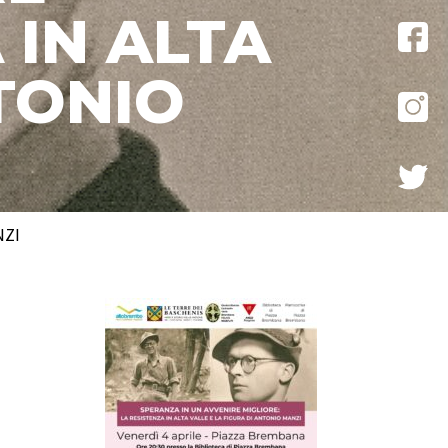
 IN ALTA
NTONIO
NZI