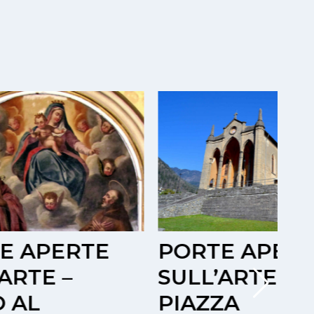
TE
PORTE APERTE
O
SULL’ARTE –
B
PIAZZA
S