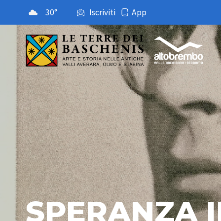
30°
Iscriviti
App
SPERANZA I