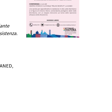
dante
sistenza.
, ANED,