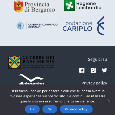
Seguici su
Privacy policy
Credits
Utilizziamo i cookie per essere sicuri che tu possa avere la
Tel: +39.348.1842781
-
migliore esperienza sul nostro sito. Se continui ad utilizzare
questo sito noi assumiamo che tu ne sia felice.
info@altobrembo.it
Ok
No
Privacy policy