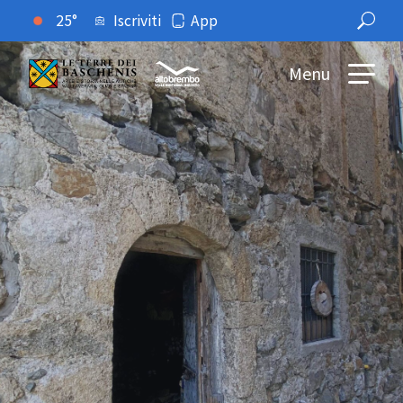
25°
Iscriviti
App
Menu