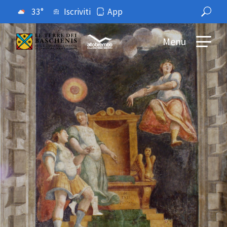
33°
Iscriviti
App
Menu