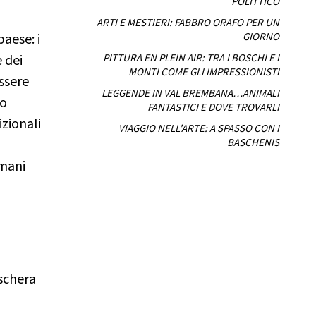
POLITTICO
ARTI E MESTIERI: FABBRO ORAFO PER UN
aese: i
GIORNO
e dei
PITTURA EN PLEIN AIR: TRA I BOSCHI E I
MONTI COME GLI IMPRESSIONISTI
essere
LEGGENDE IN VAL BREMBANA…ANIMALI
to
FANTASTICI E DOVE TROVARLI
izionali
VIAGGIO NELL’ARTE: A SPASSO CON I
BASCHENIS
umani
aschera