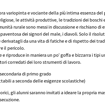
ra variopinta e vociante della più intima essenza del p
eligiose, le attività produttive, le tradizioni dei boschi 
omunità rurale sono messi in discussione e rischiano di 
paventosa dei signori del male, i diavoli. Solo il risolu
derivatagli da una vita di fatiche e di rispetto dei trad
re il pericolo.
e riproduce in maniera un po’ goffa e bizzarra i tipi 
tori corredati dei loro strumenti di lavoro.
a secondaria di primo grado
ttabili a seconda delle esigenze scolastiche)
ici, gli alunni saranno invitati a ideare la propria m
esecuzione.