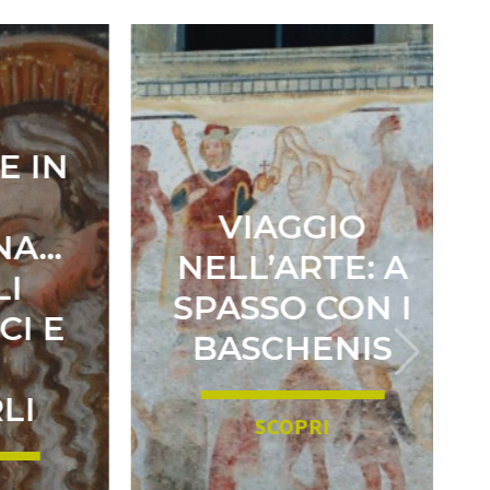
 IN
VIAGGIO
A…
NELL’ARTE: A
I
SPASSO CON I
I E
BASCHENIS
I
SCOPRI