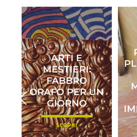
P
ARTI E
PLE
MESTIERI:
B
FABBRO
E:
M
ORAFO PER UN
GIORNO
IMP
SCOPRI