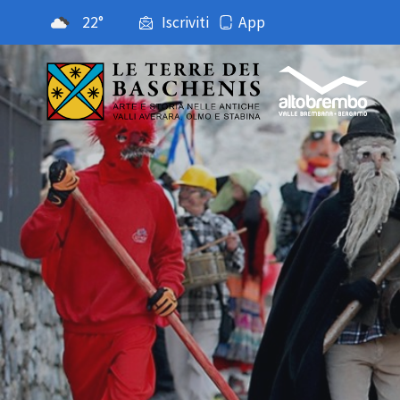
22°
Iscriviti
App