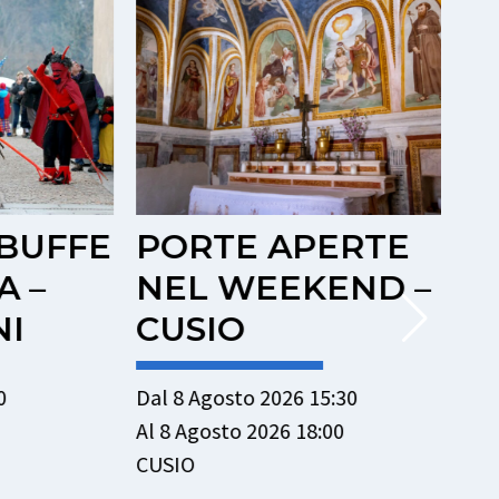
UFFE
PORTE APERTE
U
 –
NEL WEEKEND –
A
I
CUSIO
S
Dal 8 Agosto 2026 15:30
Dal
Al 8 Agosto 2026 18:00
Al 
CUSIO
PI