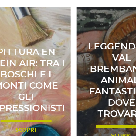
LEGGENDE
ITTURA EN
VAL
IN AIR: TRA I
BREMBAN
OSCHI E I
ANIMAL
ONTI COME
FANTASTIC
GLI
DOVE
RESSIONISTI
TROVARL
SCOPRI
SCOPRI