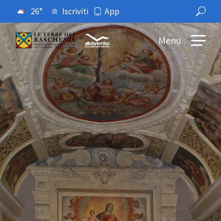
26°
Iscriviti
App
Menu